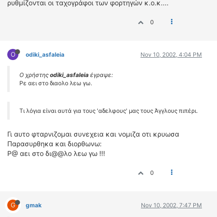
ρυθμίζονται οι ταχογράφοι των φορτηγών κ.ο.κ....
0
O
odiki_asfaleia
Nov 10, 2002, 4:04 PM
Ο χρήστης
odiki_asfaleia
έγραψε:
Ρε αει στο διαολο λεω γω.
Τι λόγια είναι αυτά για τους 'αδελφους' μας τους Άγγλους πιπέρι.
Γι αυτο φταρνιζομαι συνεχεια και νομιζα οτι κρυωσα
Παρασυρθηκα και διορθωνω:
Ρ@ αει στο δι@@λο λεω γω !!!
0
G
gmak
Nov 10, 2002, 7:47 PM