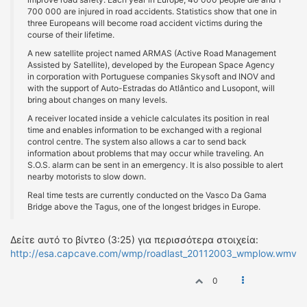
700 000 are injured in road accidents. Statistics show that one in
three Europeans will become road accident victims during the
course of their lifetime.
A new satellite project named ARMAS (Active Road Management
Assisted by Satellite), developed by the European Space Agency
in corporation with Portuguese companies Skysoft and INOV and
with the support of Auto-Estradas do Atlântico and Lusopont, will
bring about changes on many levels.
A receiver located inside a vehicle calculates its position in real
time and enables information to be exchanged with a regional
control centre. The system also allows a car to send back
information about problems that may occur while traveling. An
S.O.S. alarm can be sent in an emergency. It is also possible to alert
nearby motorists to slow down.
Real time tests are currently conducted on the Vasco Da Gama
Bridge above the Tagus, one of the longest bridges in Europe.
Δείτε αυτό το βίντεο (3:25) για περισσότερα στοιχεία:
http://esa.capcave.com/wmp/roadlast_20112003_wmplow.wmv
0