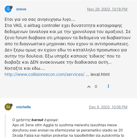
S
steve
Nov 29, 2003, 10:18 PM
Ετσι για να σας ανησυχησω λιγο....
Στα VAG, ο airbag controller εχει δυνατοτητα καταγραφης
δεδομενων (αναλογα και με την χρονολογια του αμαξιου). Σε
ξενο forum διαβασα οτι μπορουν τα δεδομενα να διαβαστουν
απο το διαγνωστικο μηχανακι που εχουν οι αντιπροσωπειες.
Δεν ξερω ομως αν εχουν εδω το καταλληλο προσωπικο για
αυτην την δουλεια. Εξω υπηρξε καποιος 'ειδικος' που το
διαβαζε και ΔΕΝ ανακοινωσε την διαδικασια αυτη...
Κοιταξτε και εδω....
http://www.collisionrecon.com/services/
... ieval.html
0
M
michelle
Dec 6, 2003, 10:06 PM
Ο χρήστης
barout
έγραψε:
Apo oti 3erw sthn Agglia to susthma meiwshs taxuthtas mesw
doruforou exei arxisei na efarmozetai se peiramatiko stadio se 20
Skoda Fabia kai mallon prokeitai na topo8eth8ei sta autokinhta to