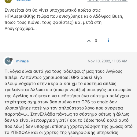
Εννοείται ότι θα γίνει υποχρεωτικό πρώτα στις
ΗΠΑμεριΚΚΚής (τώρα που ενισχύθηκε κι ο Αδόλφος Bush,
ποιος τους πιάνει τους φασίστες) και μετά στη
Λουγκροχώρα...
0
M
mirage
Nov 10, 2002, 11:05 AM
Τι λόγια είναι αυτά για τους 'αδελφους' μας τους Άγγλους
πιπέρι. Αν πάντως χρησιμοποιεί GPS αρκεί λίγο
αλουμινόχαρτο στην κεραία και χμ το σύστημα απλώς
τρελαίνεται Άλλωστε ο (πρωην νομίζω) υπουργός μεταφορών
της Αγγλίας σκέφτηκε να υιοθετήσει ένα σύστημα σελέγχου
ταχύτητας οχημάτων βασισμένο στο GPS το οποίο δεν
υλοποιήθηκε ποτέ για τον απλούστατο λόγο που ανέφερα
παραπάνω.. ΣτηνΕλλάδα πάντως το σύστημα ούτως ή άλλως
δεν θα είναι λειτουργικό γιατί ( και το ξέρω πολύ καλά αυτό
που λέω ) δεν υπάρχει επίσημη χαρτογράφηση της χωρας από
το ΥΠΕΧΩΔΕ και οι χάρτες της γεωγραφικής υπηρεσίας