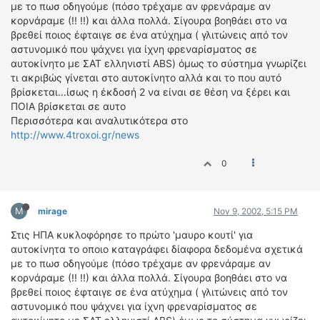
με το πωσ οδηγούμε (πόσο τρέχαμε αν φρενάραμε αν
ΔΙΕΘΝΕΙΣ ΑΓΩΝΕΣ
κορνάραμε (!! !!) και άλλα πολλά. Σίγουρα βοηθάει στο να
ΕΛΛΗΝΙΚΟΙ ΑΓΩΝΕΣ
βρεθεί ποιος έφταιγε σε ένα ατύχημα ( γλιτώνεις από τον
αστυνομικό που ψάχνει για ίχνη φρεναρίσματος σε
αυτοκίνητο με ΣΑΤ ελληνιστί ABS) όμως το σύστημα γνωρίζει
ΤΙΜΕΣ
τι ακριβώς γίνεται στο αυτοκίνητο αλλά και το που αυτό
βρίσκεται...ίσως η έκδοσή 2 να είναι σε θέση να ξέρει και
4T CLASSIC
ΠΟΙΑ βρίσκεται σε αυτο
ΜΟΝΤΕΛΑ
Περισσότερα και αναλυτικότερα στο
ΚΑΤΑΣΚΕΥΑΣΤΕΣ
http://www.4troxoi.gr/news
ΠΡΟΣΩΠΙΚΟΤΗΤΕΣ
0
ΑΓΩΝΙΣΤΙΚΑ ΑΥΤΟΚΙΝΗΤΑ
ΑΓΩΝΕΣ/ΔΙΟΡΓΑΝΩΣΕΙΣ
M
mirage
Nov 9, 2002, 5:15 PM
ΑΓΟΡΑ
Στις ΗΠΑ κυκλοφόρησε το πρώτο 'μαυρο κουτί' για
ΠΩΛΗΣΕΙΣ
αυτοκίνητα το οποιο καταγράφει δίαφορα δεδομένα σχετικά
ΠΡΟΣΦΟΡΕΣ
με το πωσ οδηγούμε (πόσο τρέχαμε αν φρενάραμε αν
ΜΕΤΑΧΕΙΡΙΣΜΕΝΑ
κορνάραμε (!! !!) και άλλα πολλά. Σίγουρα βοηθάει στο να
βρεθεί ποιος έφταιγε σε ένα ατύχημα ( γλιτώνεις από τον
αστυνομικό που ψάχνει για ίχνη φρεναρίσματος σε
2ΤΡΟΧΟΙ