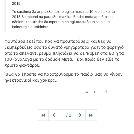
2019.
To susthma 8a anptux8ei texnologika mesa se 10 xronia kai to
2013 8a mporei na parax8ei mazika. Epishs meta apo 6 xronia
e8elontikhs xrhshs 8a mporoun na egkatasta8oun se ola ta
kainourgia autokinhta.
Φαντάσου εκεί που πας να προσπεράσεις και θες να
ξεμπερδεύεις όσο το δυνατό γρηγορότερα γιατι το φορτηγό
από το απέναντι ρεύμα πλησιάζει να σε 'κόβει' στα 80 ή τα
100 (ανάλογα με το δρόμο)! Μετά... και ποιός δεν είδε το
Χριστό φαντάρο!...
Ίσως θα έπρεπε να παροτρύνουμε τα παιδιά μας να γίνουν
ηλεκτρονικοί και χάκερς...
0
1 / 2