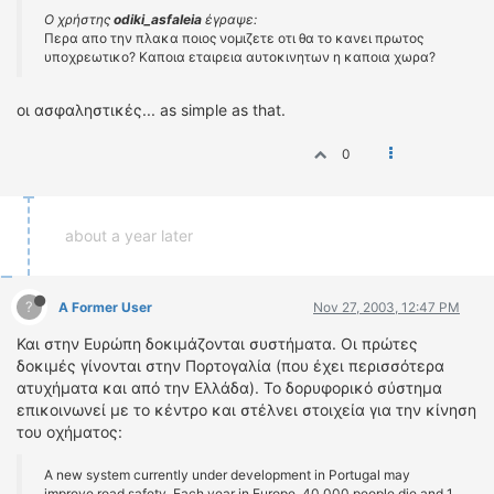
Ο χρήστης
odiki_asfaleia
έγραψε:
Περα απο την πλακα ποιος νομιζετε οτι θα το κανει πρωτος
υποχρεωτικο? Καποια εταιρεια αυτοκινητων η καποια χωρα?
οι ασφαληστικές... as simple as that.
0
about a year later
?
A Former User
Nov 27, 2003, 12:47 PM
Και στην Ευρώπη δοκιμάζονται συστήματα. Οι πρώτες
δοκιμές γίνονται στην Πορτογαλία (που έχει περισσότερα
ατυχήματα και από την Ελλάδα). Το δορυφορικό σύστημα
επικοινωνεί με το κέντρο και στέλνει στοιχεία για την κίνηση
του οχήματος:
A new system currently under development in Portugal may
improve road safety. Each year in Europe, 40 000 people die and 1