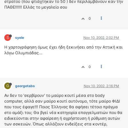
στρατού (που φτιάχτηκαν το 50 ) δεν περιλαμβάνουν καν την
ΠΑΘΕ!!!!!! Ελλάς το μεγαλείο σου
0
S
syele
Nov 10, 2002, 2:02 PM
Η χαρτογράφηση όμως έχει ήδη ξεκινήσει από την Αττική και
λόγω Ολυμπιάδας...
0
G
georgetabs
Nov 10, 2002, 2:16 PM
Αν δεν το 'σερβίρουν' το μαύρο κουτί μέσα στο body
computer, αλλά σαν μαύρο κουτί αυτόνομο, τότε μαύρο ΦΙΔΙ
που τους έφαγε!!! Ποιος Έλληνας θα αφήσει τέτοιο πράγμα
στο αμάξι του; Θα βγεί νέα κατηγορία επαγγελματιών που θα
ειδικεύονται στην αφαίρεση ή αχρήστευση ή ρύθμιση αυτών
των σσκευών. Όπως αλλάζουν ενδείξεις στα κοντέρ,