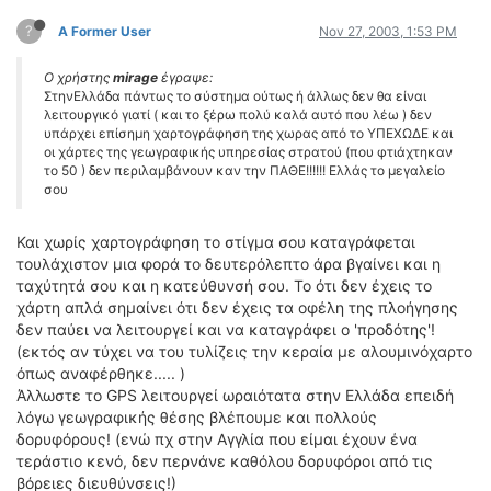
?
A Former User
Nov 27, 2003, 1:53 PM
Ο χρήστης
mirage
έγραψε:
ΣτηνΕλλάδα πάντως το σύστημα ούτως ή άλλως δεν θα είναι
λειτουργικό γιατί ( και το ξέρω πολύ καλά αυτό που λέω ) δεν
υπάρχει επίσημη χαρτογράφηση της χωρας από το ΥΠΕΧΩΔΕ και
οι χάρτες της γεωγραφικής υπηρεσίας στρατού (που φτιάχτηκαν
το 50 ) δεν περιλαμβάνουν καν την ΠΑΘΕ!!!!!! Ελλάς το μεγαλείο
σου
Και χωρίς χαρτογράφηση το στίγμα σου καταγράφεται
τουλάχιστον μια φορά το δευτερόλεπτο άρα βγαίνει και η
ταχύτητά σου και η κατεύθυνσή σου. Το ότι δεν έχεις το
χάρτη απλά σημαίνει ότι δεν έχεις τα οφέλη της πλοήγησης
δεν παύει να λειτουργεί και να καταγράφει ο 'προδότης'!
(εκτός αν τύχει να του τυλίζεις την κεραία με αλουμινόχαρτο
όπως αναφέρθηκε..... )
Άλλωστε το GPS λειτουργεί ωραιότατα στην Ελλάδα επειδή
λόγω γεωγραφικής θέσης βλέπουμε και πολλούς
δορυφόρους! (ενώ πχ στην Αγγλία που είμαι έχουν ένα
τεράστιο κενό, δεν περνάνε καθόλου δορυφόροι από τις
βόρειες διευθύνσεις!)