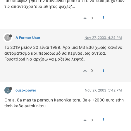
πιο επωφελή για την κοινωνία τρόπο απ'το να καθησυχάζουν
τις απανταχού 'ευαίσθητες ψυχές'...
0
?
A Former User
Nov 27, 2003, 4:24 PM
To 2019 μείον 30 είναι 1989. Άρα μια Μ3 Ε36 χωρίς κανένα
αυτοματισμό και περιορισμό θα περνάει ως αντίκα.
Γουστάρω! Να αρχίσω να μαζεύω λεφτά.
0
O
ouzo-power
Nov 27, 2003, 5:42 PM
Oraia. 8a mas ta pernoun kanonika tora. Bale +2000 euro sthn
timh ka8e autokinitou.
0