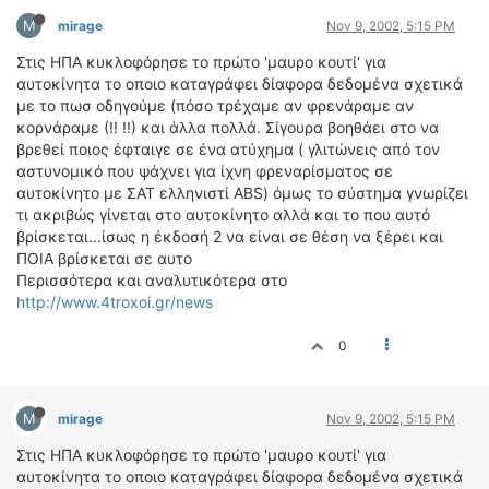
ΟΔΟΙΠΟΡΙΚΑ
M
mirage
Nov 9, 2002, 5:15 PM
VIDEO
Στις ΗΠΑ κυκλοφόρησε το πρώτο 'μαυρο κουτί' για
αυτοκίνητα το οποιο καταγράφει δίαφορα δεδομένα σχετικά
4TTV
με το πωσ οδηγούμε (πόσο τρέχαμε αν φρενάραμε αν
ΝΕΑ ΜΟΝΤΕΛΑ
κορνάραμε (!! !!) και άλλα πολλά. Σίγουρα βοηθάει στο να
ΑΓΩΝΕΣ
βρεθεί ποιος έφταιγε σε ένα ατύχημα ( γλιτώνεις από τον
CANDID CAMERA
αστυνομικό που ψάχνει για ίχνη φρεναρίσματος σε
αυτοκίνητο με ΣΑΤ ελληνιστί ABS) όμως το σύστημα γνωρίζει
τι ακριβώς γίνεται στο αυτοκίνητο αλλά και το που αυτό
ΤΕΧΝΟΛΟΓΙΑ
βρίσκεται...ίσως η έκδοσή 2 να είναι σε θέση να ξέρει και
ΕΙΔΗΣΕΙΣ – ΠΑΡΟΥΣΙΑΣΕΙΣ
ΠΟΙΑ βρίσκεται σε αυτο
ΛΕΞΙΚΟ
Περισσότερα και αναλυτικότερα στο
http://www.4troxoi.gr/news
ΠΕΡΙΒΑΛΛΟΝ
0
ΔΟΚΙΜΕΣ – ΠΑΡΟΥΣΙΑΣΕΙΣ
ΕΙΔΗΣΕΙΣ
M
mirage
Nov 9, 2002, 5:15 PM
ΑΓΩΝΕΣ
Στις ΗΠΑ κυκλοφόρησε το πρώτο 'μαυρο κουτί' για
FORMULA 1
αυτοκίνητα το οποιο καταγράφει δίαφορα δεδομένα σχετικά
WRC