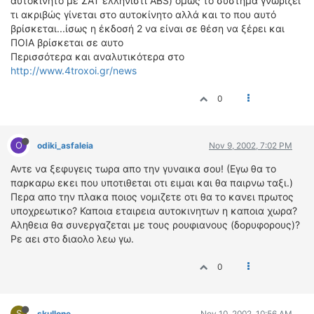
αυτοκίνητο με ΣΑΤ ελληνιστί ABS) όμως το σύστημα γνωρίζει
ΟΔΗΓΟΥΜΕ
τι ακριβώς γίνεται στο αυτοκίνητο αλλά και το που αυτό
ΕΠΙΚΑΙΡΟΤΗΤΑ
βρίσκεται...ίσως η έκδοσή 2 να είναι σε θέση να ξέρει και
ΠΟΙΑ βρίσκεται σε αυτο
ΑΓΩΝΕΣ
Περισσότερα και αναλυτικότερα στο
CLASSIC
http://www.4troxoi.gr/news
ΑΡΧΕΙΟ ΤΕΥΧΩΝ
0
O
odiki_asfaleia
Nov 9, 2002, 7:02 PM
Αντε να ξεφυγεις τωρα απο την γυναικα σου! (Εγω θα το
παρκαρω εκει που υποτιθεται οτι ειμαι και θα παιρνω ταξι.)
Περα απο την πλακα ποιος νομιζετε οτι θα το κανει πρωτος
υποχρεωτικο? Καποια εταιρεια αυτοκινητων η καποια χωρα?
Αληθεια θα συνεργαζεται με τους ρουφιανους (δορυφορους)?
Ρε αει στο διαολο λεω γω.
0
S
skullone
Nov 10, 2002, 10:56 AM