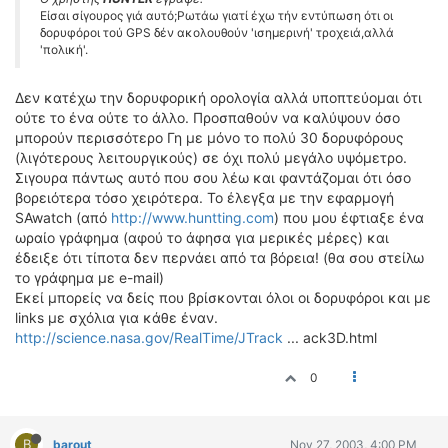
Είσαι σίγουρος γιά αυτό;Ρωτάω γιατί έχω τήν εντύπωση ότι οι
δορυφόροι τού GPS δέν ακολουθούν 'ισημερινή' τροχειά,αλλά
'πολική'.
Δεν κατέχω την δορυφορική ορολογία αλλά υποπτεύομαι ότι
ούτε το ένα ούτε το άλλο. Προσπαθούν να καλύψουν όσο
μπορούν περισσότερο Γη με μόνο το πολύ 30 δορυφόρους
(λιγότερους λειτουργικούς) σε όχι πολύ μεγάλο υψόμετρο.
Σιγουρα πάντως αυτό που σου λέω και φαντάζομαι ότι όσο
βορειότερα τόσο χειρότερα. Το έλεγξα με την εφαρμογή
SAwatch (από
http://www.huntting.com
) που μου έφτιαξε ένα
ωραίο γράφημα (αφού το άφησα για μερικές μέρες) και
έδειξε ότι τίποτα δεν περνάει από τα βόρεια! (θα σου στείλω
το γράφημα με e-mail)
Εκεί μπορείς να δείς που βρίσκονται όλοι οι δορυφόροι και με
links με σχόλια για κάθε έναν.
http://science.nasa.gov/RealTime/JTrack
... ack3D.html
0
B
barout
Nov 27, 2003, 4:00 PM