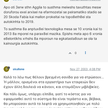
Apo oti 3erw sthn Agglia to susthma meiwshs taxuthtas mesw
doruforou exei arxisei na efarmozetai se peiramatiko stadio se
20 Skoda Fabia kai mallon prokeitai na topo8eth8ei sta
autokinhta to 2019.
To susthma 8a anptux8ei texnologika mesa se 10 xronia kai to
2013 8a mporei na parax8ei mazika. Epishs meta apo 6 xronia
e8elontikhs xrhshs 8a mporoun na egkatasta8oun se ola ta
kainourgia autokinhta.
0
S
skullone
Nov 27, 2003, 4:08 PM
Καλά το λέω πως θέλουν βρεγμένη σανίδα για να στρώσουν...
Ή μάλλον, ορισμένοι στα εργαστήρια των εταιρειών δεν
έχουν άλλη δουλειά να κάνουν, και ετοιμάζουν μ@λ@κίες.
Και πάλι όμως, υπάρχει ελπίδα, γιατί το κόστος για να
εφαρμοσθεί αυτό το σύστημα θα είναι τεράστιο και, βέβαια,
θα μπορούσαν αυτά τα λεφτά να χρησιμοποιηθούν με πολύ