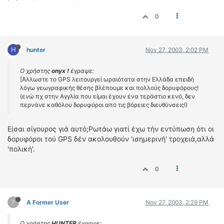
0
H
hunter
Nov 27, 2003, 2:02 PM
Ο χρήστης
onyx !
έγραψε:
[Άλλωστε το GPS λειτουργεί ωραιότατα στην Ελλάδα επειδή
λόγω γεωγραφικής θέσης βλέπουμε και πολλούς δορυφόρους!
(ενώ πχ στην Αγγλία που είμαι έχουν ένα τεράστιο κενό, δεν
περνάνε καθόλου δορυφόροι από τις βόρειες διευθύνσεις!)
Είσαι σίγουρος γιά αυτό;Ρωτάω γιατί έχω τήν εντύπωση ότι οι
δορυφόροι τού GPS δέν ακολουθούν 'ισημερινή' τροχειά,αλλά
'πολική'.
0
?
A Former User
Nov 27, 2003, 2:29 PM
Ο χρήστης
HUNTER
έγραψε: