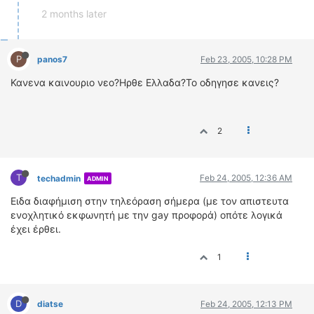
2 months later
P
panos7
Feb 23, 2005, 10:28 PM
Κανενα καινουριο νεο?Ηρθε Ελλαδα?Το οδηγησε κανεις?
2
T
Feb 24, 2005, 12:36 AM
techadmin
ADMIN
Eιδα διαφήμιση στην τηλεόραση σήμερα (με τον απιστευτα
ενοχλητικό εκφωνητή με την gay προφορά) οπότε λογικά
έχει έρθει.
1
D
diatse
Feb 24, 2005, 12:13 PM