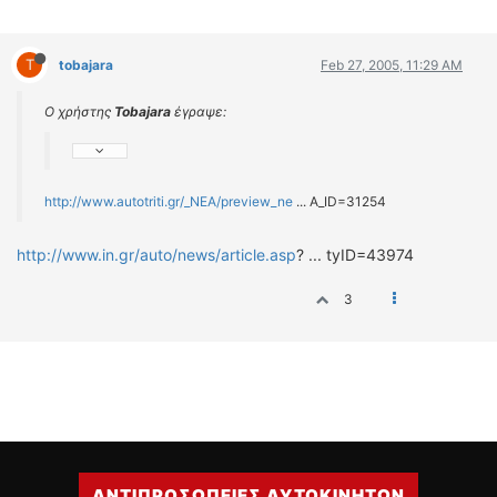
T
tobajara
Feb 27, 2005, 11:29 AM
Ο χρήστης
Tobajara
έγραψε:
http://www.autotriti.gr/_NEA/preview_ne
... A_ID=31254
http://www.in.gr/auto/news/article.asp
? ... tyID=43974
3
ΑΝΤΙΠΡΟΣΩΠΕΙΕΣ ΑΥΤΟΚΙΝΗΤΩΝ