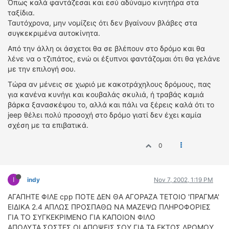
Όπως καλά φαντάζεσαι και εσύ αδύναμο κινητήρα στα
ΟΔΗΓΟΥΜΕ
ταξίδια.
ΕΠΙΚΑΙΡΟΤΗΤΑ
Ταυτόχρονα, μην νομίζεις ότι δεν βγαίνουν βλάβες στα
ΑΓΩΝΕΣ
συγκεκριμένα αυτοκίνητα.
CLASSIC
Από την άλλη οι άσχετοι θα σε βλέπουν στο δρόμο και θα
λένε να ο τζιπάτος, ενώ οι έξυπνοι φαντάζομαι ότι θα γελάνε
ΑΡΧΕΙΟ ΤΕΥΧΩΝ
με την επιλογή σου.
Τώρα αν μένεις σε χωριό με κακοτράχηλους δρόμους, πας
για κανένα κυνήγι και κουβαλάς σκυλιά, ή τραβάς καμιά
βάρκα ξανασκέψου το, αλλά και πάλι να ξέρεις καλά ότι το
jeep θέλει πολύ προσοχή στο δρόμο γιατί δεν έχει καμία
σχέση με τα επιβατικά.
0
I
indy
Nov 7, 2002, 1:19 PM
ΑΓΑΠΗΤΕ ΦΙΛΕ cpp ΠΟΤΕ ΔΕΝ ΘΑ ΑΓΟΡΑΖΑ ΤΕΤΟΙΟ 'ΠΡΑΓΜΑ'
ΕΙΔΙΚΑ 2.4 ΑΠΛΩΣ ΠΡΟΣΠΑΘΩ ΝΑ ΜΑΖΕΨΩ ΠΛΗΡΟΦΟΡΙΕΣ
ΓΙΑ ΤΟ ΣΥΓΚΕΚΡΙΜΕΝΟ ΓΙΑ ΚΑΠΟΙΟΝ ΦΙΛΟ
ΑΠΟΛΥΤΑ ΣΩΣΤΕΣ ΟΙ ΑΠΟΨΕΙΣ ΣΟΥ ΓΙΑ ΤΑ ΕΚΤΟΣ ΔΡΟΜΟΥ.