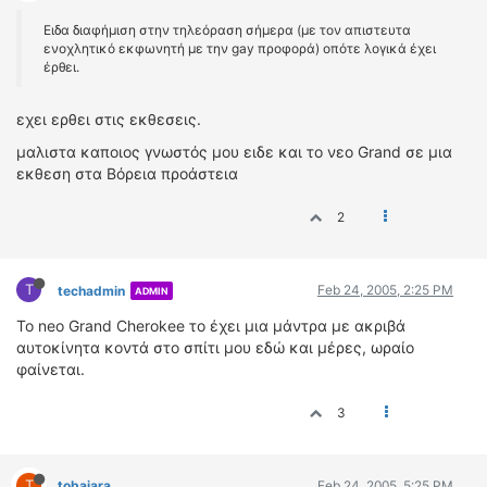
Eιδα διαφήμιση στην τηλεόραση σήμερα (με τον απιστευτα
ενοχλητικό εκφωνητή με την gay προφορά) οπότε λογικά έχει
έρθει.
εχει ερθει στις εκθεσεις.
μαλιστα καποιος γνωστός μου ειδε και το νεο Grand σε μια
εκθεση στα Βόρεια προάστεια
2
T
Feb 24, 2005, 2:25 PM
techadmin
ADMIN
To neo Grand Cherokee το έχει μια μάντρα με ακριβά
αυτοκίνητα κοντά στο σπίτι μου εδώ και μέρες, ωραίο
φαίνεται.
3
T
tobajara
Feb 24, 2005, 5:25 PM