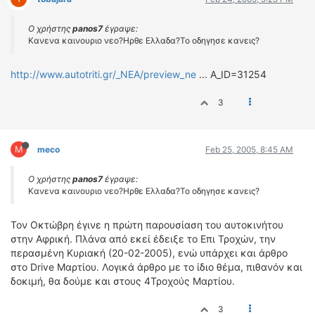
Ο χρήστης
panos7
έγραψε:
Κανενα καινουριο νεο?Ηρθε Ελλαδα?Το οδηγησε κανεις?
http://www.autotriti.gr/_NEA/preview_ne
... A_ID=31254
3
M
meco
Feb 25, 2005, 8:45 AM
Ο χρήστης
panos7
έγραψε:
Κανενα καινουριο νεο?Ηρθε Ελλαδα?Το οδηγησε κανεις?
Τον Οκτώβρη έγινε η πρώτη παρουσίαση του αυτοκινήτου
στην Αφρική. Πλάνα από εκεί έδειξε το Επι Τροχών, την
περασμένη Κυριακή (20-02-2005), ενώ υπάρχει και άρθρο
στο Drive Μαρτίου. Λογικά άρθρο με το ίδιο θέμα, πιθανόν και
δοκιμή, θα δούμε και στους 4Τροχούς Μαρτίου.
3