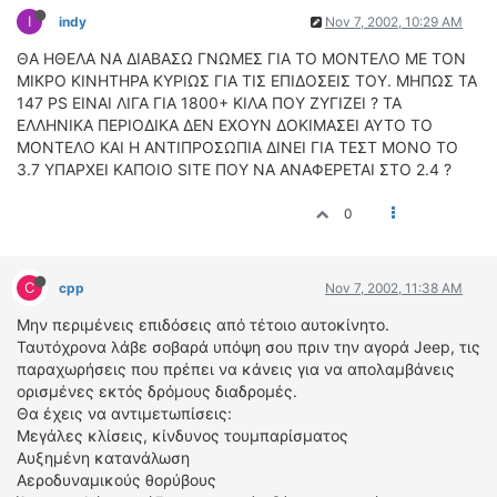
I
indy
Nov 7, 2002, 10:29 AM
ΔΙΕΘΝΕΙΣ ΑΓΩΝΕΣ
ΕΛΛΗΝΙΚΟΙ ΑΓΩΝΕΣ
ΘΑ ΗΘΕΛΑ ΝΑ ΔΙΑΒΑΣΩ ΓΝΩΜΕΣ ΓΙΑ ΤΟ ΜΟΝΤΕΛΟ ΜΕ ΤΟΝ
ΜΙΚΡΟ ΚΙΝΗΤΗΡΑ ΚΥΡΙΩΣ ΓΙΑ ΤΙΣ ΕΠΙΔΟΣΕΙΣ ΤΟΥ. ΜΗΠΩΣ ΤΑ
ΤΙΜΕΣ
147 PS ΕΙΝΑΙ ΛΙΓΑ ΓΙΑ 1800+ ΚΙΛΑ ΠΟΥ ΖΥΓΙΖΕΙ ? ΤΑ
ΕΛΛΗΝΙΚΑ ΠΕΡΙΟΔΙΚΑ ΔΕΝ ΕΧΟΥΝ ΔΟΚΙΜΑΣΕΙ ΑΥΤΟ ΤΟ
ΜΟΝΤΕΛΟ ΚΑΙ Η ΑΝΤΙΠΡΟΣΩΠΙΑ ΔΙΝΕΙ ΓΙΑ ΤΕΣΤ ΜΟΝΟ ΤΟ
4T CLASSIC
3.7 ΥΠΑΡΧΕΙ ΚΑΠΟΙΟ SITE ΠΟΥ ΝΑ ΑΝΑΦΕΡΕΤΑΙ ΣΤΟ 2.4 ?
ΜΟΝΤΕΛΑ
ΚΑΤΑΣΚΕΥΑΣΤΕΣ
0
ΠΡΟΣΩΠΙΚΟΤΗΤΕΣ
ΑΓΩΝΙΣΤΙΚΑ ΑΥΤΟΚΙΝΗΤΑ
C
cpp
Nov 7, 2002, 11:38 AM
ΑΓΩΝΕΣ/ΔΙΟΡΓΑΝΩΣΕΙΣ
Μην περιμένεις επιδόσεις από τέτοιο αυτοκίνητο.
ΑΓΟΡΑ
Ταυτόχρονα λάβε σοβαρά υπόψη σου πριν την αγορά Jeep, τις
παραχωρήσεις που πρέπει να κάνεις για να απολαμβάνεις
ΠΩΛΗΣΕΙΣ
ορισμένες εκτός δρόμους διαδρομές.
ΠΡΟΣΦΟΡΕΣ
Θα έχεις να αντιμετωπίσεις:
ΜΕΤΑΧΕΙΡΙΣΜΕΝΑ
Μεγάλες κλίσεις, κίνδυνος τουμπαρίσματος
Αυξημένη κατανάλωση
2ΤΡΟΧΟΙ
Αεροδυναμικούς θορύβους