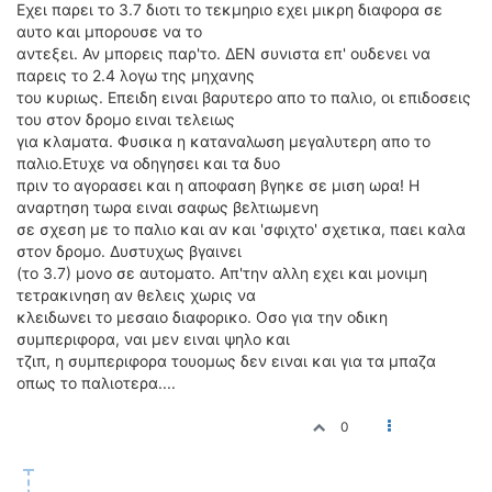
Εχει παρει το 3.7 διοτι το τεκμηριο εχει μικρη διαφορα σε
αυτο και μπορουσε να το
αντεξει. Αν μπορεις παρ'το. ΔΕΝ συνιστα επ' ουδενει να
παρεις το 2.4 λογω της μηχανης
του κυριως. Επειδη ειναι βαρυτερο απο το παλιο, οι επιδοσεις
του στον δρομο ειναι τελειως
για κλαματα. Φυσικα η καταναλωση μεγαλυτερη απο το
παλιο.Ετυχε να οδηγησει και τα δυο
πριν το αγορασει και η αποφαση βγηκε σε μιση ωρα! Η
αναρτηση τωρα ειναι σαφως βελτιωμενη
σε σχεση με το παλιο και αν και 'σφιχτο' σχετικα, παει καλα
στον δρομο. Δυστυχως βγαινει
(το 3.7) μονο σε αυτοματο. Απ'την αλλη εχει και μονιμη
τετρακινηση αν θελεις χωρις να
κλειδωνει το μεσαιο διαφορικο. Οσο για την οδικη
συμπεριφορα, ναι μεν ειναι ψηλο και
τζιπ, η συμπεριφορα τουομως δεν ειναι και για τα μπαζα
οπως το παλιοτερα....
0