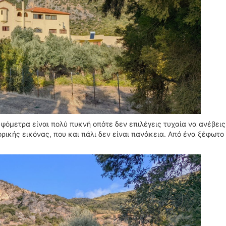
όμετρα είναι πολύ πυκνή οπότε δεν επιλέγεις τυχαία να ανέβεις
ορικής εικόνας, που και πάλι δεν είναι πανάκεια. Από ένα ξέφωτο