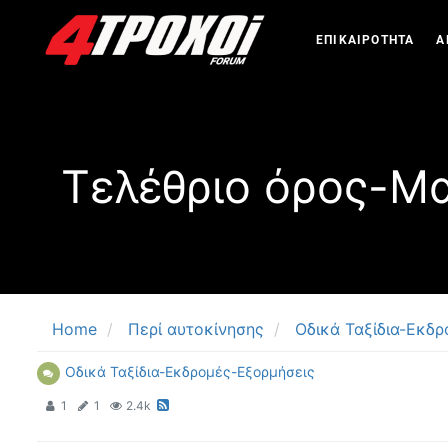
ΕΠΙΚΑΙΡΟΤΗΤΑ
Α
Τελέθριο όρος-Μα
Home
Περί αυτοκίνησης
Οδικά Ταξίδια-Εκδ
Οδικά Ταξίδια-Εκδρομές-Εξορμήσεις
1
1
2.4k