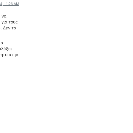
4, 11:26 AM
ΟΔΟΙΠΟΡΙΚΑ
 να
VIDEO
 για τους
4TTV
. Δεν τα
ΝΕΑ ΜΟΝΤΕΛΑ
θα
ΑΓΩΝΕΣ
πλέξει
CANDID CAMERA
νητο στην
ΤΕΧΝΟΛΟΓΙΑ
ΕΙΔΗΣΕΙΣ – ΠΑΡΟΥΣΙΑΣΕΙΣ
ΛΕΞΙΚΟ
ΠΕΡΙΒΑΛΛΟΝ
ΔΟΚΙΜΕΣ – ΠΑΡΟΥΣΙΑΣΕΙΣ
ΕΙΔΗΣΕΙΣ
ΑΓΩΝΕΣ
FORMULA 1