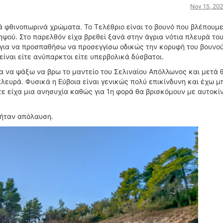
Nov 15, 202
 φθινοπωρινά χρώματα. Το Τελέθριο είναι το βουνό που βλέπουμε
ηψού. Στο παρελθόν είχα βρεθεί ξανά στην άγρια νότια πλευρά του
ια να προσπαθήσω να προσεγγίσω οδικώς την κορυφή του βουνού
είναι είτε ανύπαρκτοι είτε υπερβολικά δύσβατοι.
ια να ψάξω να βρω το μαντείο του Σελιναίου Απόλλωνος και μετά 
λευρά. Φυσικά η Εύβοια είναι γενικώς πολύ επικίνδυνη και έχω μ
ε είχα μια ανησυχία καθώς για 1η φορά θα βρισκόμουν με αυτοκί
 ήταν απόλαυση.