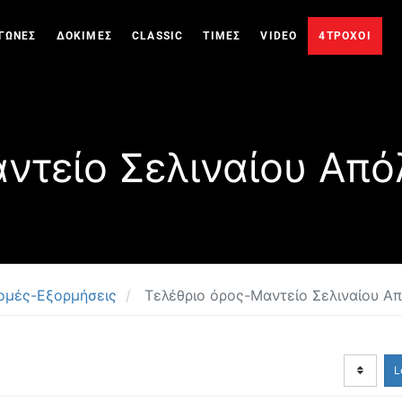
ΓΩΝΕΣ
ΔΟΚΙΜΕΣ
CLASSIC
ΤΙΜΕΣ
VIDEO
4ΤΡΟΧΟΙ
ντείο Σελιναίου Απ
ρομές-Εξορμήσεις
Τελέθριο όρος-Μαντείο Σελιναίου Α
L