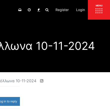
Register
Login
ΕΠΙΚΑΙΡΟΤΗΤΑ
MENU
ΕΛΛΑΔΑ
ΚΟΣΜΟΣ
όλλωνα 10-11-2024
ΤΙΜΕΣ
ΕΚΘΕΣΕΙΣ
ΕΚΔΗΛΩΣΕΙΣ 4Τ
ΣΥΝΕΝΤΕΥΞΕΙΣ
4ΤΡΟΧΟΙ
ΔΟΚΙΜΕΣ
TEST
ΣΥΓΚΡΙΣΗ
πόλλωνα 10-11-2024
ΠΑΡΟΥΣΙΑΣΕΙΣ
ΣΥΓΚΡΙΤΙΚΕΣ ΔΟΚΙΜΕΣ
ΑΓΩΝΙΣΤΙΚΕΣ ΓΝΩΡΙΜΙΕΣ
og in to reply
ΔΟΚΙΜΕΣ ΕΛΑΣΤΙΚΩΝ
ΕΙΔΙΚΕΣ ΔΙΑΔΡΟΜΕΣ